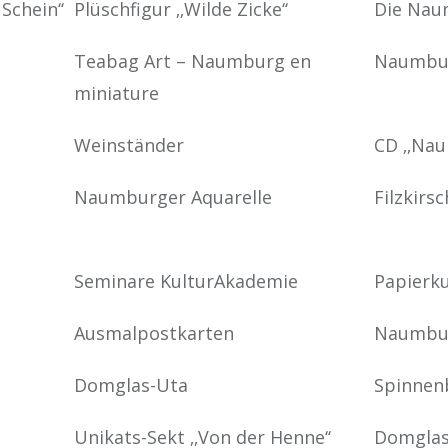
Schein‘‘
Plüschfigur ‚‚Wilde Zicke‘‘
Die Nau
Teabag Art – Naumburg en
Naumbur
miniature
Weinständer
CD ‚‚Nau
Naumburger Aquarelle
Filzkirs
Seminare KulturAkademie
Papierku
Ausmalpostkarten
Naumbur
Domglas-Uta
Spinnen
Unikats-Sekt ‚‚Von der Henne‘‘
Domgla