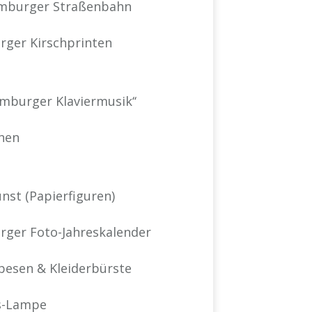
mburger Straßenbahn
ger Kirschprinten
mburger Klaviermusik‘‘
chen
nst (Papierfiguren)
ger Foto-Jahreskalender
besen & Kleiderbürste
s-Lampe