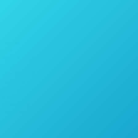
 als Hobby.
gen und
es Weiteren schloss
shonig im
n Sommerblüten- und
ernahmen das
n Bienenvölkern
lung und
n 250 und 450 kg
ich kann er aber