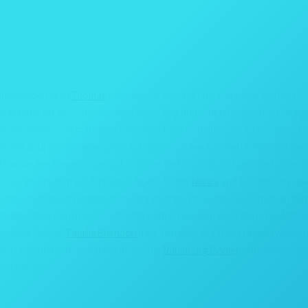
MITMACHEN
KONTAKT
Familienoberhaupt
Thomas
zunächst im Jahr 2017 für sich selbst das Imkern
es Imkerns ein. Auch besuchte er regelmäßig und sehr erfolgreich Schulun
t des Imkerns stetig auf dem neuesten Stand zu halten und zu erweitern. D
Sommer 2018 produzierten jährlich 10 Bienenvölker Sommerblüten- und Rap
ie Familie ihre Bienenvölker auf 25 sowie die Produktionsstandorte für de
e die Imkerei nun zur Familienaufgabe. Mutter
Nancy
und Tochter Amy üb
zeitbeschäftigung hergestellten Heimathonigs der Familie. Die Arbeit an de
ützt seither seinen Vater tatkräftig beim Schleudern und Filtern. Die Abfül
gesamte Familie.
Familie Biernacki
freut sich über jährliche Erträge zwische
 verschiedenen Verkaufsstellen in und um
Naumburg (Saale)
. Selbstverständl
ben werden.