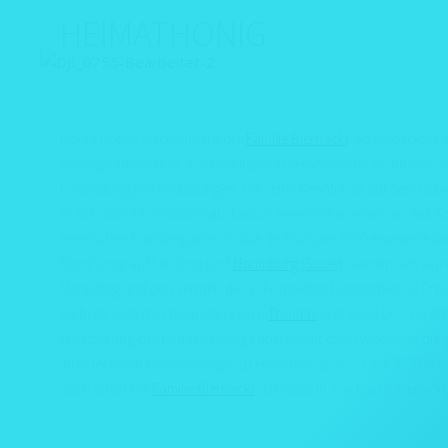
Zum
HEIMATHONIG
Inhalt
springen
AKTUELLES
MENSCHEN
UNIKATE
Honig ist das Steckenpferd der
Familie Biernacki
. So entdeckte 
Anfangs arbeitete er sich behutsam in verschiedene Techniken d
Fortbildungsveranstaltungen, um seine Kenntnisse auf dem Gebie
er sich zum Informationsaustausch einem Imkerverein an. Seit 
heimischen Familiengarten in Aue. Im Frühjahr 2020 erweiterte d
Rapshonig auf Leissling und
Naumburg (Saale)
. Gemeinsam wurd
Marketing und den Vertrieb des in kompletter Handarbeit als Frei
verblieb weiterhin beim Hausherrn
Thomas
und Sohn Leon unterst
Etikettierung des fertigen Honigs übernimmt dann wiederum die 
ihres leckeren Heimathonigs. Zu erwerben ist dieser seit 2020 in
auch direkt bei
Familie Biernacki
zu Hause in Aue käuflich erwor
IMPRESSUM
DATENSCHUTZERKLÄRUNG